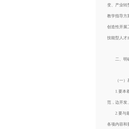
变、产业转
教学指导方
创造性开展
技能型人才
二、明确专
（一）基
1.要本着
范，边开发
2.要与最
各项内容和