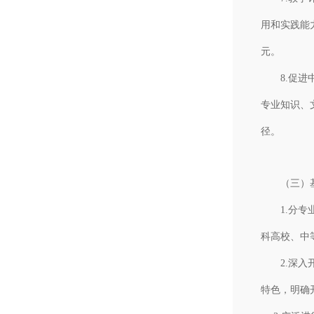
用和实践能
元。
8.促进中
专业知识、
径。
（三）基
1.分专业
科高校、中
2.深入开
特色，明确