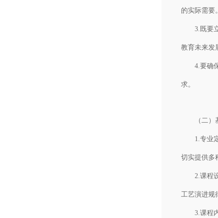
的实际需要
3.既要立
教育未来发
4.要确保
求。
（二）基
1.专业定
切实提供多
2.课程设
工艺演进规
3.课程内