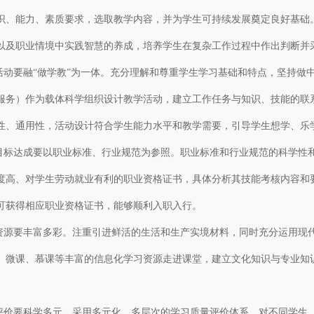
识、能力、素质要求，选取教学内容，并为学生可持续发展奠定良好基础
以及职业情境中实践智慧的养成，培养学生在复杂工作过程中作出判断并
动要融“做学教”为一体。充分理解和尊重学生学习基础和特点，坚持做
服务）作为载体科学组织设计教学活动，建立工作任务与知识、技能的联
性、通用性，活动设计符合学生能力水平和教学需要，引导学生想学、乐
标达成要以职业标准、行业规范为参照。职业标准和行业规范的科学性
度高、对学生劳动就业有利的职业资格证书，具体分析其技能考核内容和
可获得相应职业资格证书，能够顺利入职入行。
源要丰富多彩。注重引进鲜活的生活和生产实境材料，同时充分运用现
、微课、慕课等丰富的信息化学习资源走进课堂，建立文化知识与专业知
价要科学多元。采用多元化、多层次的学习质量评价体系。对不同学生