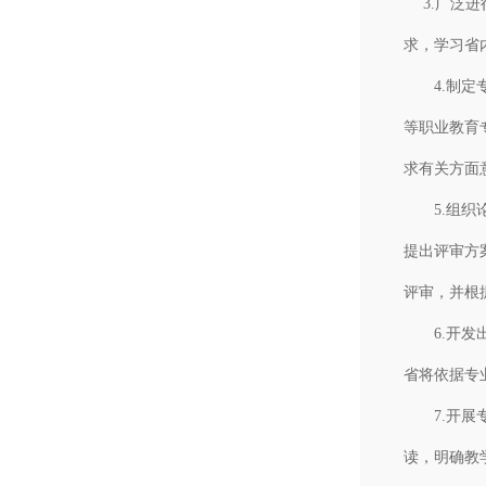
3.广泛进
求，学习省
4.制定专
等职业教育
求有关方面
5.组织论
提出评审方
评审，并根
6.开发出
省将依据专
7.开展专
读，明确教