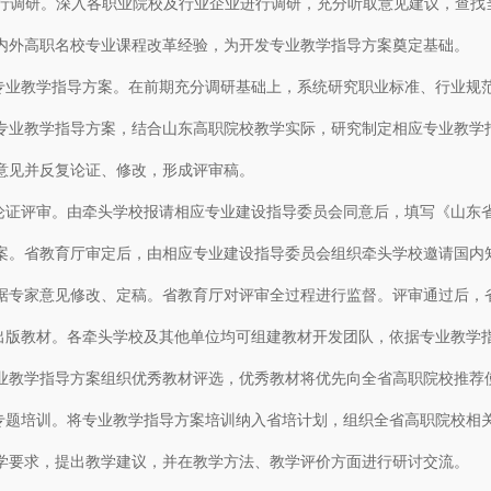
行调研。深入各职业院校及行业企业进行调研，充分听取意见建议，查找
内外高职名校专业课程改革经验，为开发专业教学指导方案奠定基础。
业教学指导方案。在前期充分调研基础上，系统研究职业标准、行业规
专业教学指导方案，结合山东高职院校教学实际，研究制定相应专业教学
意见并反复论证、修改，形成评审稿。
证评审。由牵头学校报请相应专业建设指导委员会同意后，填写《山东
案。省教育厅审定后，由相应专业建设指导委员会组织牵头学校邀请国内
据专家意见修改、定稿。省教育厅对评审全过程进行监督。评审通过后，
版教材。各牵头学校及其他单位均可组建教材开发团队，依据专业教学
业教学指导方案组织优秀教材评选，优秀教材将优先向全省高职院校推荐
题培训。将专业教学指导方案培训纳入省培计划，组织全省高职院校相
学要求，提出教学建议，并在教学方法、教学评价方面进行研讨交流。